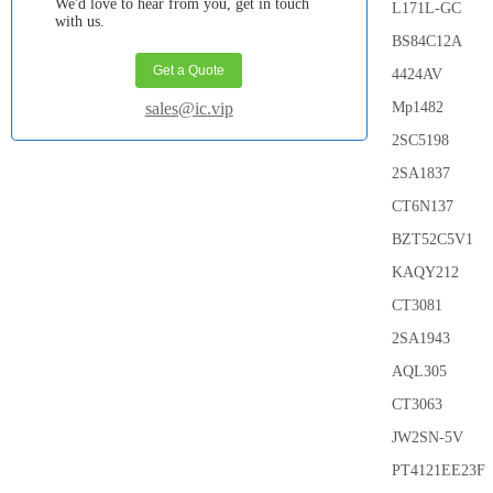
We'd love to hear from you, get in touch
L171L-GC
with us.
BS84C12A
Get a Quote
4424AV
sales@ic.vip
Mp1482
2SC5198
2SA1837
CT6N137
BZT52C5V1
KAQY212
CT3081
2SA1943
AQL305
CT3063
JW2SN-5V
PT4121EE23F