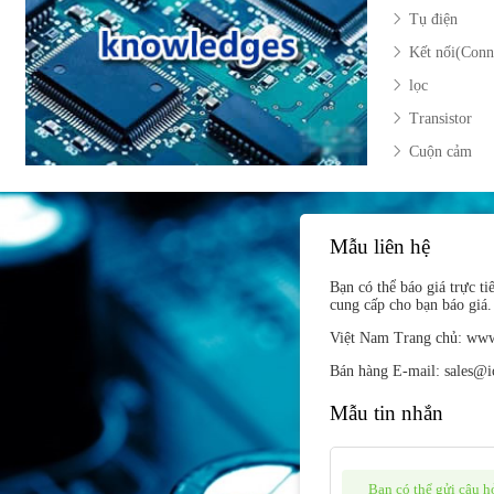
Tụ điện
Kết nối(Conn
lọc
Transistor
Cuộn cảm
Mẫu liên hệ
Bạn có thể báo giá trực t
cung cấp cho bạn báo giá.
Việt Nam Trang chủ: www
Bán hàng E-mail: sales@i
Mẫu tin nhắn
Bạn có thể gửi câu hỏ