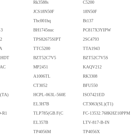
Rk3588s
C5200
JCS18N50F
18N50F
Tbc001hq
Bt137
-3
BH1745nuc
PC817X3YIPW
2
TPS82675SIPT
2SC4793
A
TTC5200
TTA1943
RHDT
BZT52C7V5
BZT52C7V5S
FAC
MP2451
KAQV212
A1006TL
RK3308
CT3052
BFU550
(TA)
HCPL-063L-560E
ISO7421ED
EL3H7B
CT3063(SL)(T1)
-R1
TLP785(GB.F(C
FC-13532.768KHZ10PPM
EL357B
LTV-817-B-IN
S
TP4056M
TP4056X