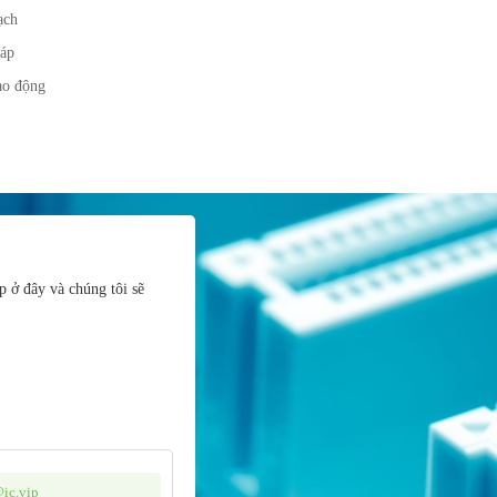
ạch
 áp
o động
p ở đây và chúng tôi sẽ
@ic.vip