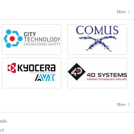
More
More
biến
trở