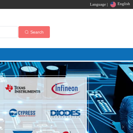
English
Language |
Search