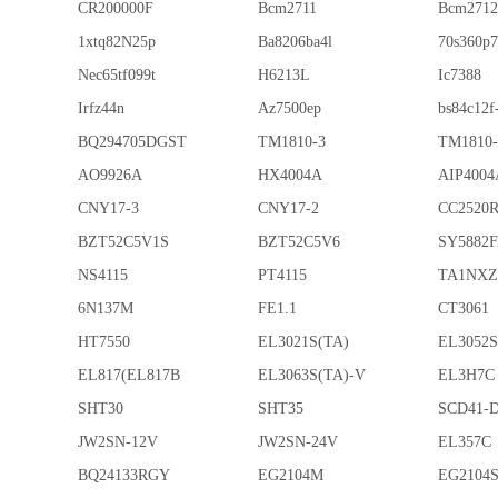
CR200000F
Bcm2711
Bcm2712
1xtq82N25p
Ba8206ba4l
70s360p7
Nec65tf099t
H6213L
Ic7388
Irfz44n
Az7500ep
bs84c12f
BQ294705DGST
TM1810-3
TM1810-
AO9926A
HX4004A
AIP4004
CNY17-3
CNY17-2
CC2520
BZT52C5V1S
BZT52C5V6
SY5882
NS4115
PT4115
TA1NXZ
6N137M
FE1.1
CT3061
HT7550
EL3021S(TA)
EL3052S
EL817(EL817B
EL3063S(TA)-V
EL3H7C
SHT30
SHT35
SCD41-D
JW2SN-12V
JW2SN-24V
EL357C
BQ24133RGY
EG2104M
EG2104