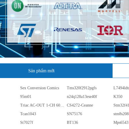
Sản phẩm mới
Sex Conversion Comics
Tms320f2912pgfs
L7494ldt
95m01
n24q128a13ese40f
K350
Triac AC-OUT 1-CH 600V 5-Pin PDIP Tube
CS4272-Ceanne
Stm32f4
Tcan1043
SN75176
stm8s208
St7027f
BT136
Mps6543