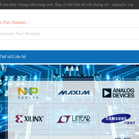
tìm thấy chúng trên trang web, Bạn có thể liên hệ với chúng tôi :
sales@ic.vip
rer Part Number：
Thứ tự/Liên hệ