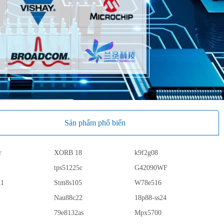
Sản phẩm phổ biến
r
XORB 18
k9f2g08
tps51225c
G42090WF
11
Stm8s105
W78e516
Nau88c22
18p88-ss24
79e8132as
Mpx5700