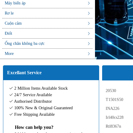
Máy biến áp
Rơ le
Cuộn cảm
Điốt
Ống chân không ba cực
More
Excellant Service
2 Million Items Available Stock
20530
24/7 Service Available
T1501S50
Authorised Distributor
100% New & Original Guaranteed
INA226
Free Shipping Available
Irl40cs228
Rtl8367n
How can help you?