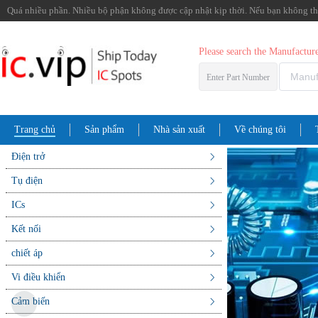
Quá nhiều phần. Nhiều bộ phận không được cập nhật kịp thời. Nếu bạn không thể 
Please search the Manufactu
Enter Part Number
Trang chủ
Sản phẩm
Nhà sản xuất
Về chúng tôi
Điện trở
Tụ điện
ICs
Kết nối
chiết áp
Vi điều khiển
Cảm biến