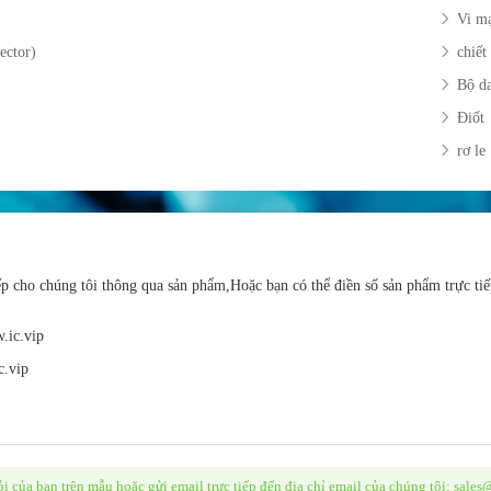
Vi m
ector)
chiết
Bộ da
Điốt
rơ le
iếp cho chúng tôi thông qua sản phẩm,Hoặc bạn có thể điền số sản phẩm trực tiế
.ic.vip
c.vip
i của bạn trên mẫu hoặc gửi email trực tiếp đến địa chỉ email của chúng tôi: sales