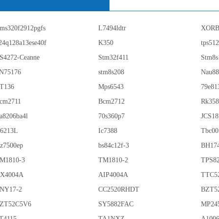
ms320f2912pgfs
L7494ldtr
XORB
24q128a13ese40f
K350
tps51
S4272-Ceanne
Stm32f411
Stm8s
N75176
stm8s208
Nau88
T136
Mps6543
79e81
cm2711
Bcm2712
Rk358
a8206ba4l
70s360p7
JCS1
6213L
Ic7388
Tbc00
z7500ep
bs84c12f-3
BH17
M1810-3
TM1810-2
TPS8
X4004A
AIP4004A
TTC5
NY17-2
CC2520RHDT
BZT5
ZT52C5V6
SY5882FAC
MP24
T4115
TA1NXZ
A100