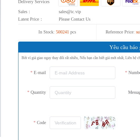
Delivery Services
Sales：
sales@ic.vip
Latest Price：
Please Contact Us
In Stock:
500241
pcs
Reference Price:
su
Yêu cầu báo 
Bởi vì giá giao ngay thay đổi rất nhiều, Nếu bạn cần biết giá mới nhất, Liên hệ c
E-mail
Numb
Quantity
Messa
Code