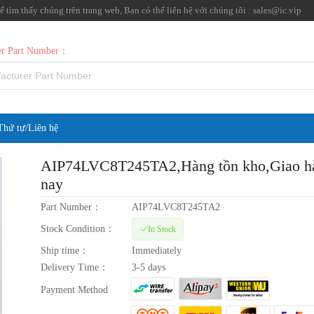
tìm thấy chúng trên trang web, Bạn có thể liên hệ với chúng tôi :
sales@ic.vip
rer Part Number：
Thứ tự/Liên hệ
AIP74LVC8T245TA2
,Hàng tồn kho,Giao 
nay
Part Number：
AIP74LVC8T245TA2
Stock Condition：
In Stock
Ship time：
Immediately
Delivery Time：
3-5 days
Payment Method