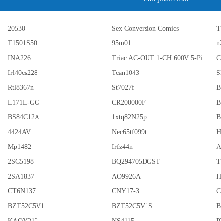
20530
Sex Conversion Comics
T
T1501S50
95m01
n
INA226
Triac AC-OUT 1-CH 600V 5-Pin PDIP Tube
C
Irl40cs228
Tcan1043
S
Rtl8367n
St7027f
B
L171L-GC
CR200000F
B
BS84C12A
1xtq82N25p
B
4424AV
Nec65tf099t
H
Mp1482
Irfz44n
A
2SC5198
BQ294705DGST
T
2SA1837
AO9926A
H
CT6N137
CNY17-3
C
BZT52C5V1
BZT52C5V1S
B
KAQY212
NS4115
P