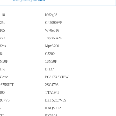
 18
k9f2g08
225c
G42090WF
105
W78e516
c22
18p88-ss24
32as
Mpx5700
8s
C5200
8N50F
18N50F
1hq
Bt137
45nuc
PC817X3YIPW
2675SIPT
2SC4793
200
TTA1943
2C7V5
BZT52C7V5S
51
KAQV212
6TL
RK3308