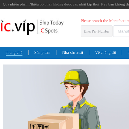
Quá nhiều phần. Nhiều bộ phận không được cập nhật kịp thời. Nếu bạn không thể 
Please search the Manufactu
Enter Part Number
Trang chủ
Sản phẩm
Nhà sản xuất
Về chúng tôi