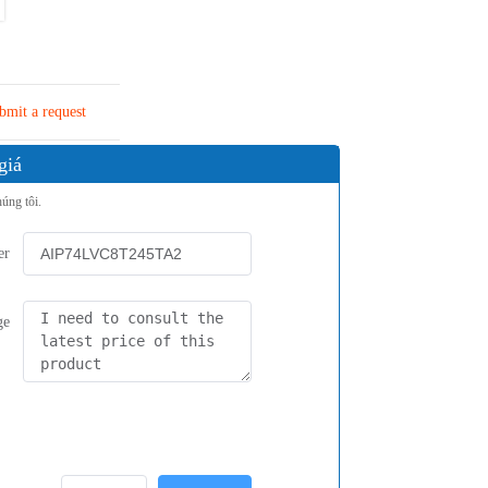
bmit a request
giá
húng tôi.
er
ge