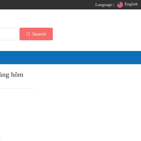
English
Language |
Search
hàng hôm