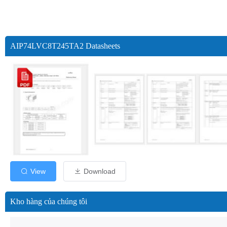
AIP74LVC8T245TA2 Datasheets
View
Download
Kho hàng của chúng tôi