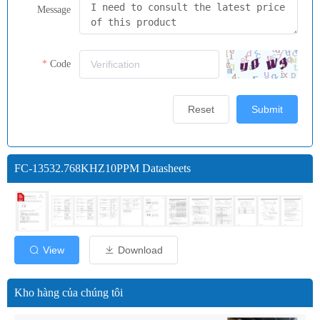
Message
Code
Reset
Submit
FC-13532.768KHZ10PPM Datasheets
View
Download
Kho hàng của chúng tôi