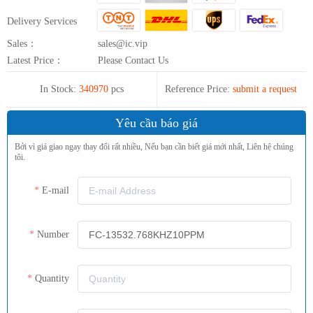
Delivery Services
Sales：
sales@ic.vip
Latest Price：
Please Contact Us
In Stock:
340970
pcs
Reference Price:
submit a request
Yêu cầu báo giá
Bởi vì giá giao ngay thay đổi rất nhiều, Nếu bạn cần biết giá mới nhất, Liên hệ chúng
tôi.
E-mail
Number
Quantity