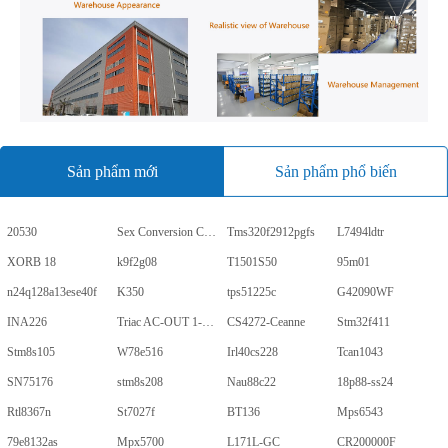
Sản phẩm mới
Sản phẩm phổ biến
20530
Sex Conversion Comics
Tms320f2912pgfs
L7494ldtr
XORB 18
k9f2g08
T1501S50
95m01
n24q128a13ese40f
K350
tps51225c
G42090WF
INA226
Triac AC-OUT 1-CH 600V 5-Pin PDIP Tube
CS4272-Ceanne
Stm32f411
Stm8s105
W78e516
Irl40cs228
Tcan1043
SN75176
stm8s208
Nau88c22
18p88-ss24
Rtl8367n
St7027f
BT136
Mps6543
79e8132as
Mpx5700
L171L-GC
CR200000F