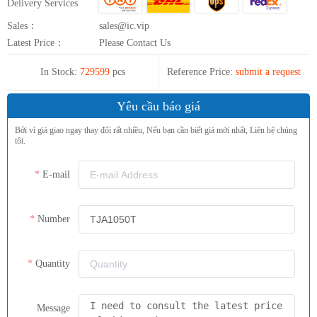
Delivery Services
Sales：
sales@ic.vip
Latest Price：
Please Contact Us
In Stock:
729599
pcs
Reference Price:
submit a request
Yêu cầu báo giá
Bởi vì giá giao ngay thay đổi rất nhiều, Nếu bạn cần biết giá mới nhất, Liên hệ chúng
tôi.
E-mail
Number
Quantity
Message