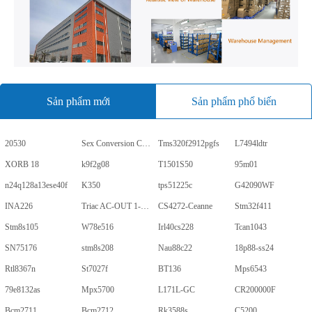
Sản phẩm mới
Sản phẩm phổ biến
20530
Sex Conversion Comics
Tms320f2912pgfs
L7494ldtr
XORB 18
k9f2g08
T1501S50
95m01
n24q128a13ese40f
K350
tps51225c
G42090WF
INA226
Triac AC-OUT 1-CH 600V 5-Pin PDIP Tube
CS4272-Ceanne
Stm32f411
Stm8s105
W78e516
Irl40cs228
Tcan1043
SN75176
stm8s208
Nau88c22
18p88-ss24
Rtl8367n
St7027f
BT136
Mps6543
79e8132as
Mpx5700
L171L-GC
CR200000F
Bcm2711
Bcm2712
Rk3588s
C5200