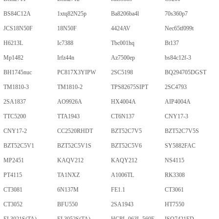
BS84C12A
1xtq82N25p
Ba8206ba4l
70s360p7
JCS18N50F
18N50F
4424AV
Nec65tf099t
H6213L
Ic7388
Tbc001hq
Bt137
Mp1482
Irfz44n
Az7500ep
bs84c12f-3
BH1745nuc
PC817X3YIPW
2SC5198
BQ294705DGST
TM1810-3
TM1810-2
TPS82675SIPT
2SC4793
2SA1837
AO9926A
HX4004A
AIP4004A
TTC5200
TTA1943
CT6N137
CNY17-3
CNY17-2
CC2520RHDT
BZT52C7V5
BZT52C7V5S
BZT52C5V1
BZT52C5V1S
BZT52C5V6
SY5882FAC
MP2451
KAQV212
KAQY212
NS4115
PT4115
TA1NXZ
A1006TL
RK3308
CT3081
6N137M
FE1.1
CT3061
CT3052
BFU550
2SA1943
HT7550