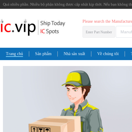
Quá nhiều phần. Nhiều bộ phận không được cập nhật kịp thời. Nếu bạn không thể 
Please search the Manufactu
Enter Part Number
Trang chủ
Sản phẩm
Nhà sản xuất
Về chúng tôi