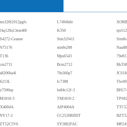
ms320f2912pgfs
L7494ldtr
XORB
24q128a13ese40f
K350
tps51
S4272-Ceanne
Stm32f411
Stm8s
N75176
stm8s208
Nau88
T136
Mps6543
79e81
cm2711
Bcm2712
Rk358
a8206ba4l
70s360p7
JCS1
6213L
Ic7388
Tbc00
z7500ep
bs84c12f-3
BH17
M1810-3
TM1810-2
TPS8
X4004A
AIP4004A
TTC5
NY17-2
CC2520RHDT
BZT5
ZT52C5V6
SY5882FAC
MP24