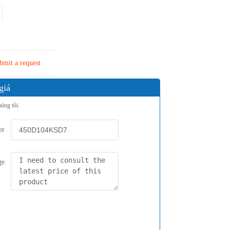
bmit a request
giá
húng tôi.
er
ge