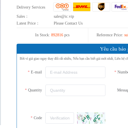
Delivery Services
Sales：
sales@ic.vip
Latest Price：
Please Contact Us
In Stock:
892816
pcs
Reference Price:
su
Yêu cầu báo 
Bởi vì giá giao ngay thay đổi rất nhiều, Nếu bạn cần biết giá mới nhất, Liên hệ c
E-mail
Numb
Quantity
Messa
Code