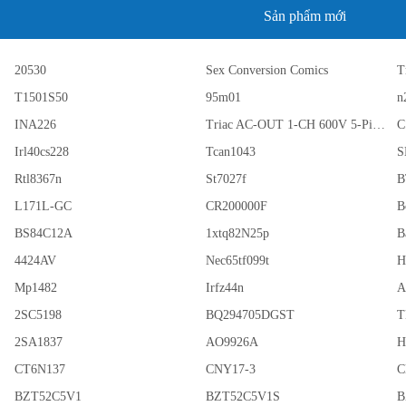
Sản phẩm mới
20530
Sex Conversion Comics
T
T1501S50
95m01
n
INA226
Triac AC-OUT 1-CH 600V 5-Pin PDIP Tube
C
Irl40cs228
Tcan1043
S
Rtl8367n
St7027f
B
L171L-GC
CR200000F
B
BS84C12A
1xtq82N25p
B
4424AV
Nec65tf099t
H
Mp1482
Irfz44n
A
2SC5198
BQ294705DGST
T
2SA1837
AO9926A
H
CT6N137
CNY17-3
C
BZT52C5V1
BZT52C5V1S
B