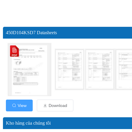
450D104KSD7 Datasheets
View
Download
Kho hàng của chúng tôi