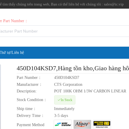
tìm thấy chúng trên trang web, Bạn có thể liên hệ với chúng tôi :
sales@ic.vip
rer Part Number：
Thứ tự/Liên hệ
450D104KSD7
,Hàng tồn kho,Giao hàng h
Part Number：
450D104KSD7
Manufacturer：
CTS Corporation
Description:
POT 100K OHM 1/3W CARBON LINEAR
Stock Condition：
In Stock
Ship time：
Immediately
Delivery Time：
3-5 days
Payment Method