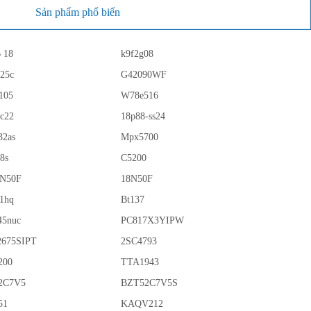
Sản phẩm phổ biến
 18
k9f2g08
225c
G42090WF
105
W78e516
c22
18p88-ss24
32as
Mpx5700
8s
C5200
8N50F
18N50F
1hq
Bt137
45nuc
PC817X3YIPW
2675SIPT
2SC4793
200
TTA1943
2C7V5
BZT52C7V5S
51
KAQV212