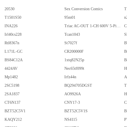
20530
Sex Conversion Comics
T
T1501S50
95m01
n
INA226
Triac AC-OUT 1-CH 600V 5-Pin PDIP Tube
C
Irl40cs228
Tcan1043
S
Rtl8367n
St7027f
B
L171L-GC
CR200000F
B
BS84C12A
1xtq82N25p
B
4424AV
Nec65tf099t
H
Mp1482
Irfz44n
A
2SC5198
BQ294705DGST
T
2SA1837
AO9926A
H
CT6N137
CNY17-3
C
BZT52C5V1
BZT52C5V1S
B
KAQY212
NS4115
P