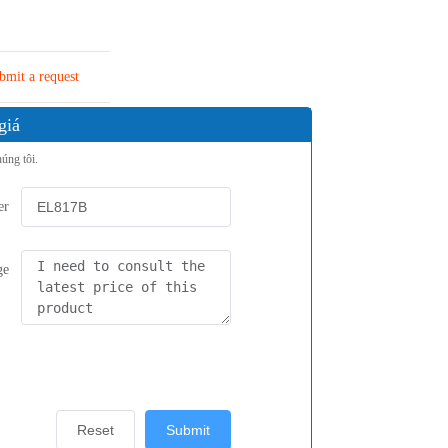
bmit a request
giá
húng tôi.
er
ge
Reset
Submit