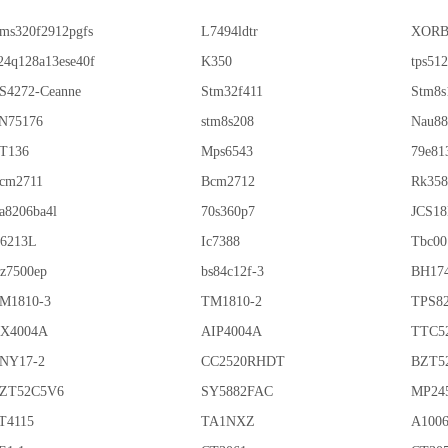
ms320f2912pgfs
L7494ldtr
XORB
24q128a13ese40f
K350
tps51
S4272-Ceanne
Stm32f411
Stm8s
N75176
stm8s208
Nau88
T136
Mps6543
79e81
cm2711
Bcm2712
Rk358
a8206ba4l
70s360p7
JCS1
6213L
Ic7388
Tbc00
z7500ep
bs84c12f-3
BH17
M1810-3
TM1810-2
TPS8
X4004A
AIP4004A
TTC5
NY17-2
CC2520RHDT
BZT5
ZT52C5V6
SY5882FAC
MP24
T4115
TA1NXZ
A100