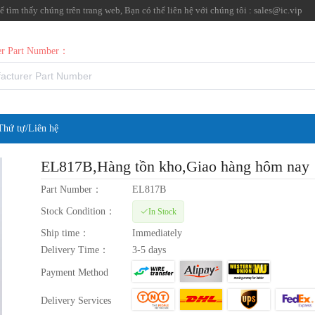
tìm thấy chúng trên trang web, Bạn có thể liên hệ với chúng tôi :
sales@ic.vip
rer Part Number：
Thứ tự/Liên hệ
EL817B
,Hàng tồn kho,Giao hàng hôm nay
Part Number：
EL817B
Stock Condition：
In Stock
Ship time：
Immediately
Delivery Time：
3-5 days
Payment Method
Delivery Services