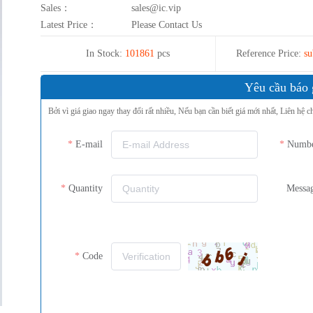
Sales：
sales@ic.vip
Latest Price：
Please Contact Us
In Stock:
101861
pcs
Reference Price:
su
Yêu cầu báo 
Bởi vì giá giao ngay thay đổi rất nhiều, Nếu bạn cần biết giá mới nhất, Liên hệ c
E-mail
Numb
Quantity
Messa
Code