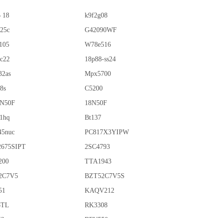
 18
k9f2g08
225c
G42090WF
105
W78e516
c22
18p88-ss24
32as
Mpx5700
8s
C5200
8N50F
18N50F
1hq
Bt137
45nuc
PC817X3YIPW
2675SIPT
2SC4793
200
TTA1943
2C7V5
BZT52C7V5S
51
KAQV212
6TL
RK3308