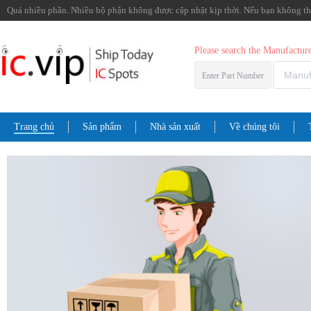
Quá nhiều phần. Nhiều bộ phận không được cập nhật kịp thời. Nếu bạn không thể 
Please search the Manufactu
Enter Part Number
Trang chủ
Sản phẩm
Nhà sản xuất
Về chúng tôi